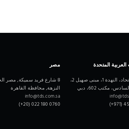
 العربية المتحدة
مصر
شارع الاتحاد، النهدة 1، مبنى صهيل 2،
8 شارع فريد سميكة, مصر الج
ادس، مكتب 602، دبي
النزهة, محافظة القاهرة
info@tds.com.sa
info@tds
0760 180 022 (20+)